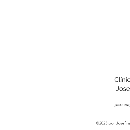
Clíni
Jose
josefin
©2023 por Josefin